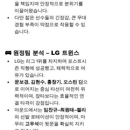
을 책임지며 안정적으로 분위기를 
이끌어왔습니다.
다만 젊은 선수들의 긴장감, 큰 무대 
경험 부족이 약점으로 작용할 수 있
습니다.
🚌 원정팀 분석 – LG 트윈스
LG는 리그 1위를 차지하며 포스트시
즌 직행에 성공했고, 체력적으로 여
유가 있습니다.
문보경, 김현수, 홍창기, 오스틴 딘
으
로 이어지는 중심 타선이 여전히 위
력적이며, 장타보다는 효율적인 연
결 타격이 강점입니다.
마운드에서는 
임찬규–최원태–켈리
의 선발 로테이션이 안정적이며, 마
무리 
고우석
이 뒷문을 확실히 지키