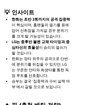
💡 인사이트
한화는 초반 3회까지의 공격 집중력
이 핵심이며, 홈팬들의 열기를 등에 
업어 선취점을 가져갈 경우 분위기
를 크게 탈 가능성이 있습니다.
LG는 중후반 불펜 교체 타이밍과 중
심타선의 효율성
이 승리의 열쇠가 
될 것입니다.
한화는 장타 위주의 공격으로 단번
에 분위기를 뒤집을 수 있지만, LG
는 꾸준한 안타와 희생타를 통한 득
점 루트를 선호합니다.
승부는 결국 ‘집중력과 수비 실책 여
부’에서 갈릴 것으로 보입니다.