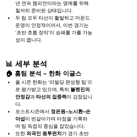
년 연속 챔피언이라는 명예를 위해 
철저히 준비된 상태입니다.
두 팀 모두 타선이 활발하고 마운드 
운영이 안정적이어서, 이번 경기는 
‘초반 흐름 장악’이 승패를 가를 가능
성이 큽니다.
📊 세부 분석
🏠 홈팀 분석 – 한화 이글스
올 시즌 한화는 ‘리빌딩 완성형 팀’으
로 평가받고 있으며, 특히 
불펜진의 
안정감
과 
타선의 집중력
이 강점입니
다.
포스트시즌에서 
정은원–노시환–손
아섭
이 번갈아가며 타점을 기록하
며 팀 득점의 중심을 잡았습니다.
또한 
외국인 원투펀치
가 경기 초반