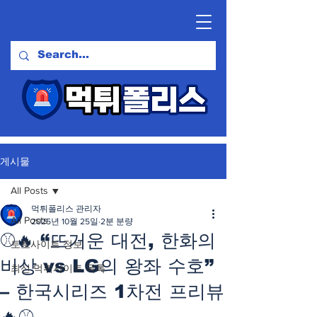
게시물
All Posts
먹튀폴리스 관리자
All Posts
2025년 10월 25일
2분 분량
⚾🔥 “뜨거운 대전, 한화의
토토사이트 정보
비상 vs LG의 왕좌 수호”
최신 먹튀사이트 목록
– 한국시리즈 1차전 프리뷰
🔥⚾