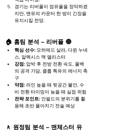
경기는 리버풀이 점유율을 장악하겠
지만, 맨유의 카운터 한 방이 긴장을 
유지시킬 전망.
🏠 홈팀 분석 – 리버풀 🔴
핵심 선수:
 모하메드 살라, 다윈 누녜
스, 알렉시스 맥 앨리스터
강점:
 압박 후 전방 전환 속도, 풀백
의 공격 가담, 클롭 특유의 에너지 축
구
약점:
 라인 높을 때 뒷공간 불안, 수
비 전환 타이밍이 늦을 때 실점 위험
전략 포인트:
 안필드의 분위기를 활
용해 초반 몰아치기 전술 예상
🚶 원정팀 분석 – 맨체스터 유