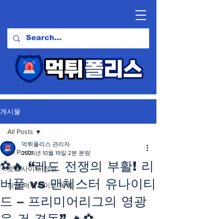
게시물
All Posts
먹튀폴리스 관리자
All Posts
2025년 10월 19일
2분 분량
⚽🔥 “레드 전쟁의 부활! 리
토토사이트 정보
버풀 vs 맨체스터 유나이티
최신 먹튀사이트 목록
드 – 프리미어리그의 영광
을 건 격돌” 🔥⚽