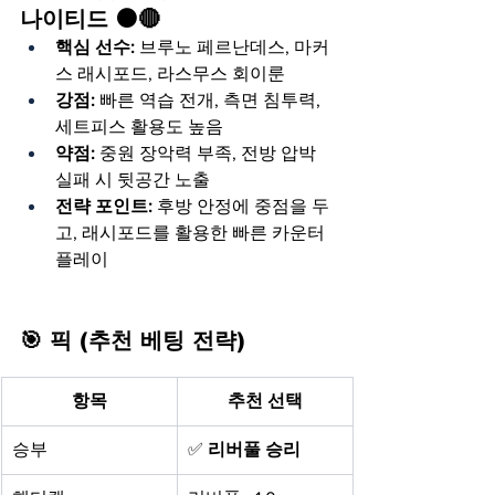
나이티드 ⚫🔴
핵심 선수:
 브루노 페르난데스, 마커
스 래시포드, 라스무스 회이룬
강점:
 빠른 역습 전개, 측면 침투력, 
세트피스 활용도 높음
약점:
 중원 장악력 부족, 전방 압박 
실패 시 뒷공간 노출
전략 포인트:
 후방 안정에 중점을 두
고, 래시포드를 활용한 빠른 카운터 
플레이
🎯 픽 (추천 베팅 전략)
항목
추천 선택
승부
✅ 
리버풀 승리