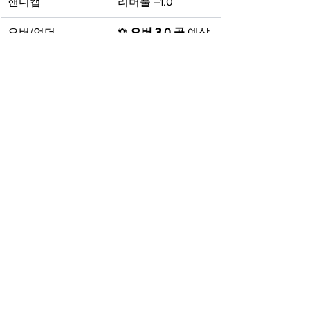
핸디캡
리버풀 –1.0
오버/언더
⚽ 
오버 3.0 골
 예상
양 팀 득점
✅ Yes (BTTS 가능
성 높음)
예상 스코어
리버풀 3 – 1 맨체스
터 유나이티드
전체 보기
최근 게시물