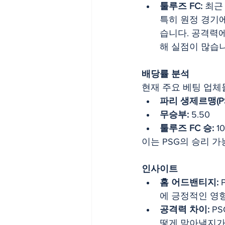
툴루즈 FC:
 최근
특히 원정 경기에
습니다. 공격력
해 실점이 많습니
배당률 분석
현재 주요 베팅 업체
파리 생제르맹(PS
무승부:
 5.50
툴루즈 FC 승:
 1
이는 PSG의 승리 
인사이트
홈 어드밴티지:
에 긍정적인 영
공격력 차이:
 P
떻게 막아낼지가