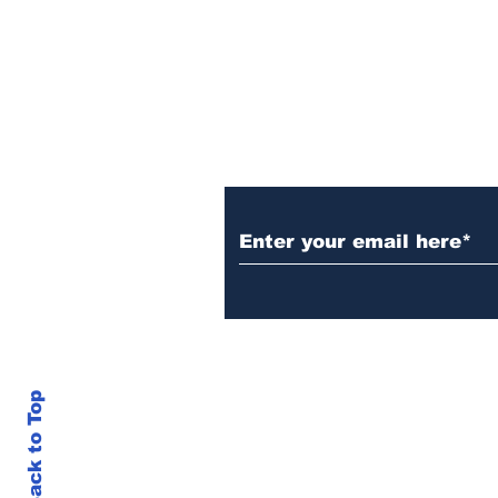
승자는? 🔥🏀
먹튀폴리스
최신 토토사이트 먹튀검증 정
세요.
Back to Top