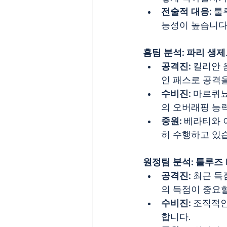
전술적 대응:
 툴
능성이 높습니다
홈팀 분석: 파리 생제르
공격진:
 킬리안
인 패스로 공격
수비진:
 마르퀴
의 오버래핑 능
중원:
 베라티와 
히 수행하고 있
원정팀 분석: 툴루즈 
공격진:
 최근 
의 득점이 중요
수비진:
 조직적인
합니다.