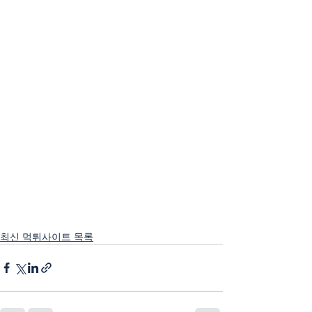
최신 먹튀사이트 목록