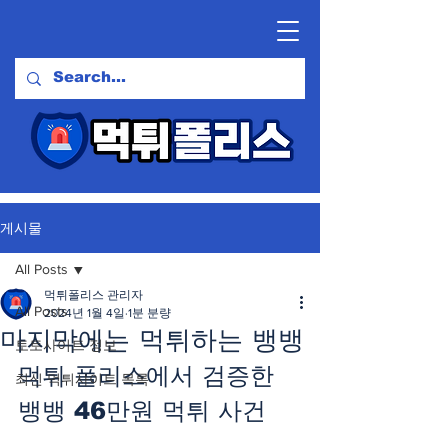
게시물
All Posts
먹튀폴리스 관리자
All Posts
2024년 1월 4일
1분 분량
마지막에는 먹튀하는 뱅뱅
토토사이트 정보
먹튀 폴리스에서 검증한 
최신 먹튀사이트 목록
뱅뱅 46만원 먹튀 사건