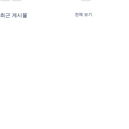
전체 보기
최근 게시물