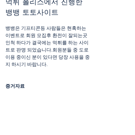
먹튀 폴리스에서 진행한 
뱅뱅 토토사이트
뱅뱅은 기프티콘등 사람들은 현혹하는 
이벤트로 회원 모집후 환전이 잘되는곳
인척 하다가 결국에는 먹튀를 하는 사이
트로 판명 되었습니다.회원분들 중 도로 
이용 중이신 분이 있다면 당장 사용을 중
지 하시기 바랍니다.
증거자료