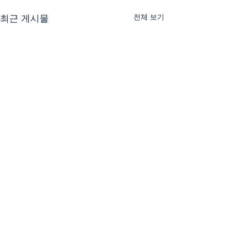
전체 보기
최근 게시물
댓글