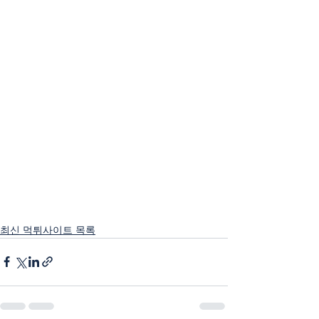
최신 먹튀사이트 목록