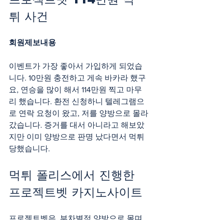
튀 사건
회원제보내용
이벤트가 가장 좋아서 가입하게 되었습
니다. 10만원 충전하고 게속 바카라 했구
요, 연승을 많이 해서 114만원 찍고 마무
리 했습니다. 환전 신청하니 텔레그램으
로 연락 요청이 왔고, 저를 양방으로 몰라
갔습니다. 증거를 대서 아니라고 해보았
지만 이미 양방으로 판명 났다면서 먹튀 
당했습니다.
먹튀 폴리스에서 진행한 
프로젝트벳 카지노사이트
프로젝트벳은 .부차별적 양방으로 몰며 