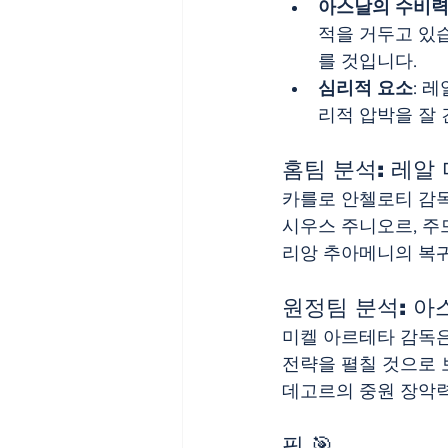
아스날의 수비
적을 거두고 있
를 것입니다.​
심리적 요소
: 
리적 압박을 잘 
홈팀 분석: 레알 
카를로 안첼로티 감독
시우스 주니오르, 주
리앙 추아메니의 복귀가
원정팀 분석: 아스
미켈 아르테타 감독은
전략을 펼칠 것으로 
데고르의 중원 장악력
픽 🎯