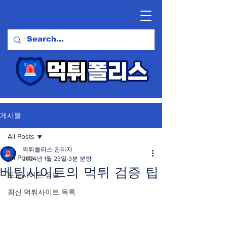
게시물
All Posts
먹튀폴리스 관리자
All Posts
2024년 1월 23일
3분 분량
베팅사이트의 먹튀 검증 팁
토토사이트 정보
최신 먹튀사이트 목록