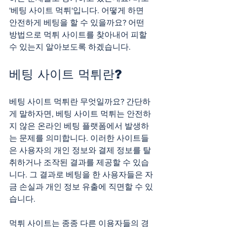
'베팅 사이트 먹튀'입니다. 어떻게 하면 
안전하게 베팅을 할 수 있을까요? 어떤 
방법으로 먹튀 사이트를 찾아내어 피할 
수 있는지 알아보도록 하겠습니다. 
베팅 사이트 먹튀란?
베팅 사이트 먹튀란 무엇일까요? 간단하
게 말하자면, 베팅 사이트 먹튀는 안전하
지 않은 온라인 베팅 플랫폼에서 발생하
는 문제를 의미합니다. 이러한 사이트들
은 사용자의 개인 정보와 결제 정보를 탈
취하거나 조작된 결과를 제공할 수 있습
니다. 그 결과로 베팅을 한 사용자들은 자
금 손실과 개인 정보 유출에 직면할 수 있
습니다.
먹튀 사이트는 종종 다른 이용자들의 경