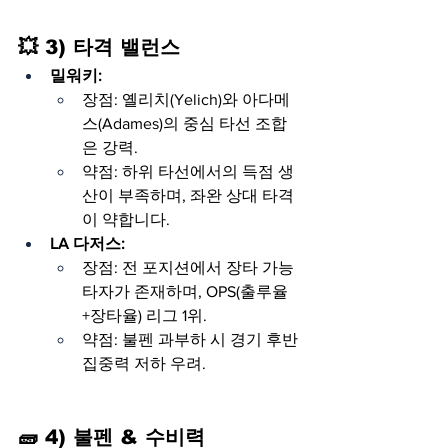
💥 3) 타격 밸런스
밀워키:
장점: 옐리치(Yelich)와 아다메
스(Adames)의 중심 타선 조합
은 강력.
약점: 하위 타선에서의 득점 생
산이 부족하며, 좌완 상대 타격
이 약합니다.
LA 다저스:
장점: 전 포지션에서 장타 가능 
타자가 존재하며, OPS(출루율
+장타율) 리그 1위.
약점: 불펜 과부하 시 경기 후반 
집중력 저하 우려.
🧱 4) 불펜 & 수비력