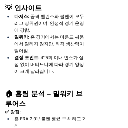
💡 인사이트
다저스:
 공격 밸런스와 불펜이 모두 
리그 상위권이며, 안정적 경기 운영
에 강함.
밀워키:
 홈 경기에서는 마운드 싸움
에서 밀리지 않지만, 타격 생산력이 
떨어짐.
결정 포인트:
 4~5회 이내 번스가 실
점 없이 버티느냐에 따라 경기 양상
이 크게 달라집니다.
🏠 홈팀 분석 – 밀워키 브
루어스
✅ 강점:
홈 ERA 2.91 / 불펜 평균 구속 리그 2
위