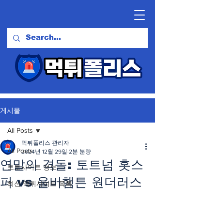
게시물
All Posts
먹튀폴리스 관리자
All Posts
2024년 12월 29일
2분 분량
연말의 격돌: 토트넘 홋스
토토사이트 정보
퍼 vs 울버햄튼 원더러스
최신 먹튀사이트 목록