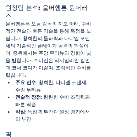
원정팀 분석: 울버햄튼 원더러
스
울버햄튼은 오닐 감독의 지도 아래, 수비
적인 전술과 빠른 역습을 통해 득점을 노
립니다. 황희찬의 돌파력과 다니엘 포덴
세의 기술적인 플레이가 공격의 핵심이
며, 중원에서는 주앙 무티뉴의 경험이 빛
을 발합니다. 수비진은 막시밀리안 킬먼
과 코너 코디가 이끌며, 조직적인 수비를 
펼칩니다.
주요 선수
: 황희찬, 다니엘 포덴세, 
주앙 무티뉴
전술적 장점
: 탄탄한 수비 조직력과 
빠른 역습
약점
: 득점력 부족과 원정 경기에서
의 부진
픽