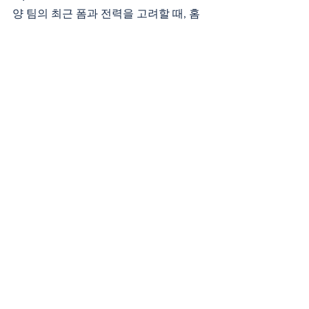
양 팀의 최근 폼과 전력을 고려할 때, 홈 
이점을 가진 토트넘 홋스퍼가 우세할 것
으로 예상됩니다.
추천 픽
: 토트넘 홋스퍼 승
예상 스코어
: 토트넘 홋스퍼 2 - 0 울
버햄튼 원더러스
토트넘의 공격진이 울버햄튼의 수비를 
뚫고 승리를 거둘 가능성이 높습니다.
전체 보기
최근 게시물