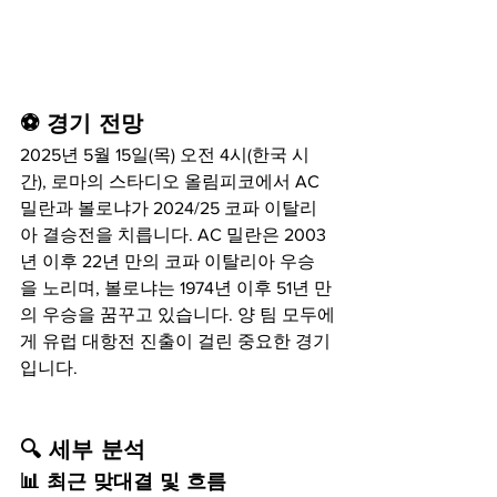
⚽ 경기 전망
2025년 5월 15일(목) 오전 4시(한국 시
간), 로마의 스타디오 올림피코에서 AC 
밀란과 볼로냐가 2024/25 코파 이탈리
아 결승전을 치릅니다. AC 밀란은 2003
년 이후 22년 만의 코파 이탈리아 우승
을 노리며, 볼로냐는 1974년 이후 51년 만
의 우승을 꿈꾸고 있습니다. 양 팀 모두에
게 유럽 대항전 진출이 걸린 중요한 경기
입니다.​
🔍 세부 분석
📊 최근 맞대결 및 흐름