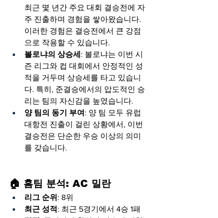
최근 몇 년간 주요 대회 결승전에 자
주 진출하며 경험을 쌓아왔습니다. 
이러한 경험은 결승전에서 큰 강점
으로 작용할 수 있습니다.​
볼로냐의 상승세
: 볼로냐는 이번 시
즌 리그와 컵 대회에서 안정적인 성
적을 거두며 상승세를 타고 있습니
다. 특히, 준결승에서의 압도적인 승
리는 팀의 자신감을 높였습니다.​
양 팀의 동기 부여
: 양 팀 모두 유럽 
대항전 진출이 걸린 상황에서, 이번 
결승전은 단순한 우승 이상의 의미
를 갖습니다.​
🏠 홈팀 분석: AC 밀란
리그 순위
: 8위​
최근 성적
: 최근 5경기에서 4승 1패​