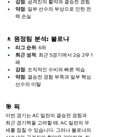
강점
: 공격진의 활약과 결승전 경험​
약점
: 일부 선수의 부상으로 인한 전
력 손실​
🚶 원정팀 분석: 볼로냐
리그 순위
: 6위​
최근 성적
: 최근 5경기에서 2승 2무 1
패​
강점
: 조직적인 수비와 빠른 역습​
약점
: 결승전 경험 부족과 일부 핵심 
선수의 이탈​
🎯 픽
이번 경기는 AC 밀란의 결승전 경험과 
최근 경기력을 고려할 때, AC 밀란의 우
세를 점칠 수 있습니다. 그러나 볼로냐의 