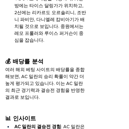
방에는 타이스 달링가가 위치하고, 
2선에는 리카르도 오르솔리니, 조반
니 파비안, 다니엘레 캄비아기가 배
치될 것으로 보입니다. 중원에서는 
레모 프룰러와 루이스 퍼거슨이 중
심을 잡습니다.​
💰 배당률 분석
여러 해외 베팅 사이트의 배당률을 종합
해보면, AC 밀란의 승리 확률이 약간 더 
높게 평가되고 있습니다. 이는 AC 밀란
의 최근 경기력과 결승전 경험을 반영한 
결과로 보입니다.​
📊 인사이트
AC 밀란의 결승전 경험
: AC 밀란은 