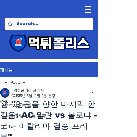
게시물
All Posts
먹튀폴리스 관리자
All Posts
2025년 5월 14일
2분 분량
🏆 "영광을 향한 마지막 한
토토사이트 정보
걸음: AC 밀란 vs 볼로냐 -
최신 먹튀사이트 목록
코파 이탈리아 결승 프리
뷰"