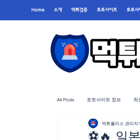
Home
소개
먹튀검증
토토사이트
토토사
All Posts
토토사이트 정보
최
먹튀폴리스 관리자
⚽️🔥 일