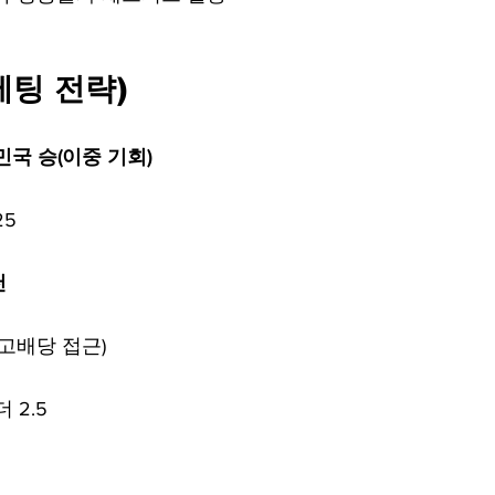
 베팅 전략)
국 승(이중 기회)
25
천
(고배당 접근)
더 2.5