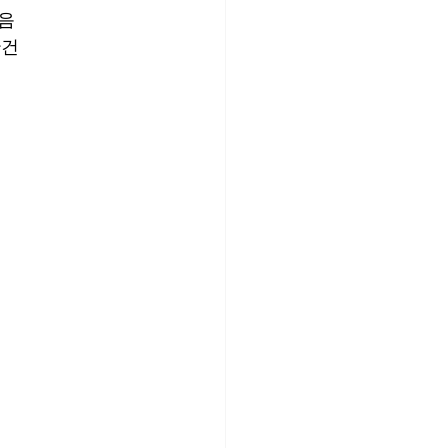
높음
관건