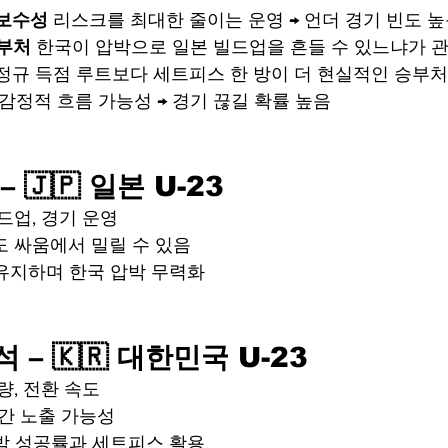
 보수성
 리스크를 최대한 줄이는 운영 → 언더 경기 빈도 
승부처
 한국이 압박으로 일본 빌드업을 흔들 수 있느냐가 
 정규 득점 루트보다 세트피스 한 방이 더 현실적인 승부처
 감정적 흐름 가능성 → 경기 끊길 확률 높음
– 🇯🇵 일본 U-23
빌드업, 경기 운영
도 싸움에서 밀릴 수 있음
 유지하며 한국 압박 무력화
 – 🇰🇷 대한민국 U-23
량, 전환 속도
공간 노출 가능성
압박 성공률과 세트피스 활용