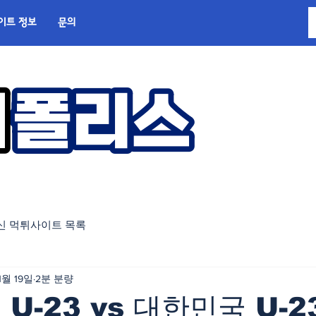
이트 정보
문의
신 먹튀사이트 목록
1월 19일
2분 분량
본 U-23 vs 대한민국 U-23