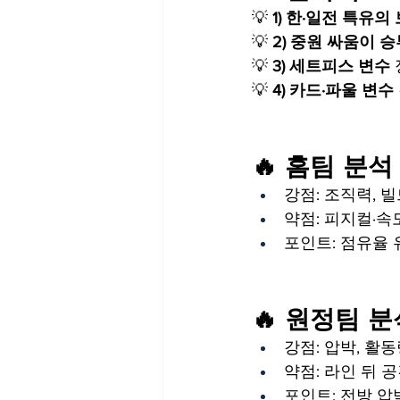
💡 
1) 한·일전 특유의
💡 
2) 중원 싸움이 
💡 
3) 세트피스 변수
💡 
4) 카드·파울 변수
🔥 홈팀 분석 
강점: 조직력, 
약점: 피지컬·속
포인트: 점유율
🔥 원정팀 분석
강점: 압박, 활동
약점: 라인 뒤 
포인트: 전방 