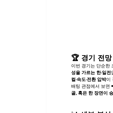
🏆 경기 전망
이번 경기는 단순한 
성을 가르는 한·일전
컬·속도·전환 압박
이
배팅 관점에서 보면 
골, 혹은 한 장면이 