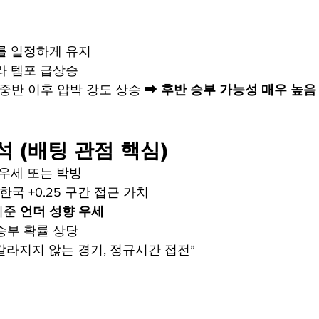
를 일정하게 유지
라 템포 급상승
중반 이후 압박 강도 상승 ➡ 
후반 승부 가능성 매우 높음
석 (배팅 관점 핵심)
 우세 또는 박빙
 한국 +0.25 구간 접근 가치
기준 
언더 성향 우세
승부 확률 상당
 갈라지지 않는 경기, 정규시간 접전”