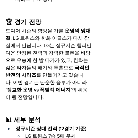
🏆 경기 전망
드디어 시즌의 향방을 가를 
운명의 맞대
결
, LG 트윈스와 한화 이글스가 다시 잠
실에서 만납니다. LG는 정규시즌 챔피언
다운 안정된 전력과 강력한 불펜을 바탕
으로 우승에 한 발 다가가 있고, 한화는 
젊은 타자들의 패기와 투혼으로 
극적인 
반전의 시리즈
를 만들어가고 있습니
다. 이번 경기는 단순한 승부가 아니라 
‘정교한 운영 vs 폭발적 에너지’
의 싸움
이 될 전망입니다.
📊 세부 분석
정규시즌 상대 전적 (12경기 기준)
LG 트윈스 7승 5패 우세