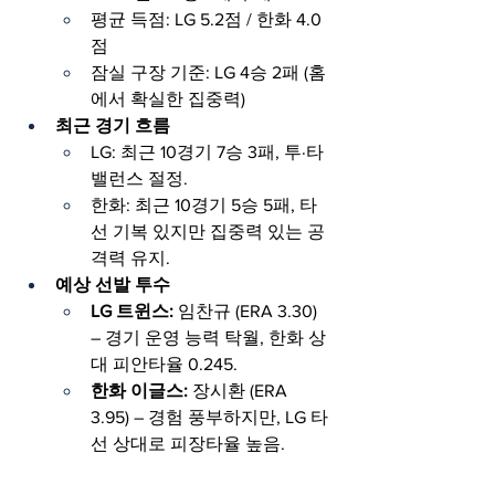
평균 득점: LG 5.2점 / 한화 4.0
점
잠실 구장 기준: LG 4승 2패 (홈
에서 확실한 집중력)
최근 경기 흐름
LG: 최근 10경기 7승 3패, 투·타 
밸런스 절정.
한화: 최근 10경기 5승 5패, 타
선 기복 있지만 집중력 있는 공
격력 유지.
예상 선발 투수
LG 트윈스:
 임찬규 (ERA 3.30) 
– 경기 운영 능력 탁월, 한화 상
대 피안타율 0.245.
한화 이글스:
 장시환 (ERA 
3.95) – 경험 풍부하지만, LG 타
선 상대로 피장타율 높음.