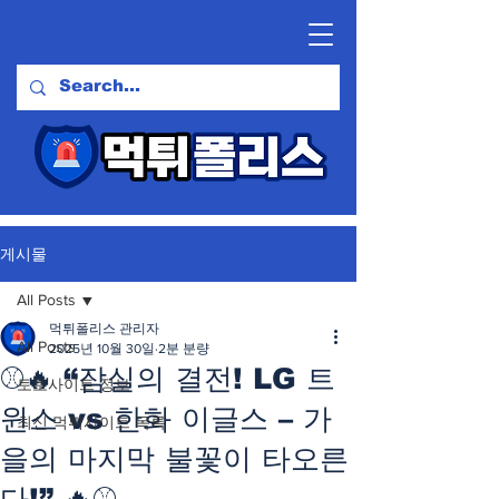
게시물
All Posts
먹튀폴리스 관리자
All Posts
2025년 10월 30일
2분 분량
⚾🔥 “잠실의 결전! LG 트
토토사이트 정보
윈스 vs 한화 이글스 – 가
최신 먹튀사이트 목록
을의 마지막 불꽃이 타오른
다!” 🔥⚾