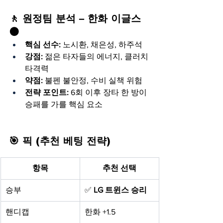
🚶 원정팀 분석 – 한화 이글스 
🟠
핵심 선수:
 노시환, 채은성, 하주석
강점:
 젊은 타자들의 에너지, 클러치 
타격력
약점:
 불펜 불안정, 수비 실책 위험
전략 포인트:
 6회 이후 장타 한 방이 
승패를 가를 핵심 요소
🎯 픽 (추천 베팅 전략)
항목
추천 선택
승부
✅ 
LG 트윈스 승리
핸디캡
한화 +1.5