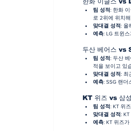
한화 이글스 vs 
팀 성적
: 한화 
로 2위에 위치해 
맞대결 성적
: 
예측
: LG 트
두산 베어스 vs 
팀 성적
: 두산 
적을 보이고 있
맞대결 성적
: 
예측
: SSG 
KT 위즈 vs 삼
팀 성적
: KT 
맞대결 성적
: 
예측
: KT 위즈