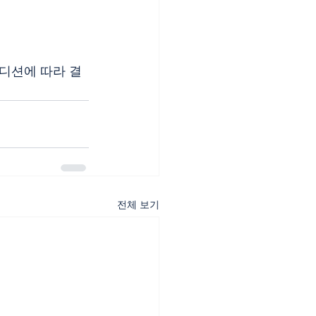
디션에 따라 결
전체 보기