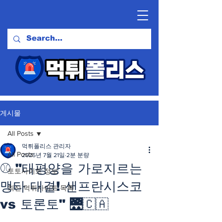
게시물
All Posts
먹튀폴리스 관리자
All Posts
2025년 7월 21일
2분 분량
⚾ "태평양을 가로지르는
토토사이트 정보
맹타 대결! 샌프란시스코
최신 먹튀사이트 목록
vs 토론토" 🌉🇨🇦