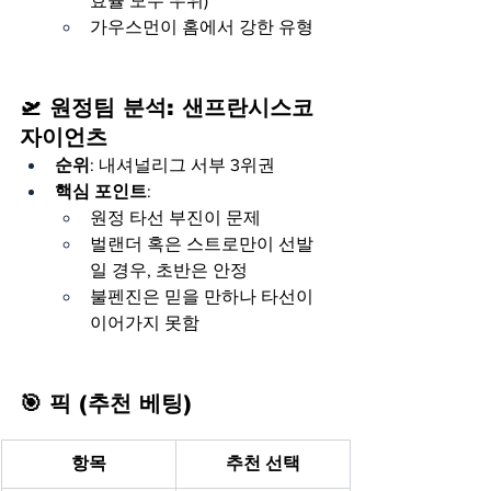
효율 모두 우위)
가우스먼이 홈에서 강한 유형
🛫 원정팀 분석: 샌프란시스코 
자이언츠
순위
: 내셔널리그 서부 3위권
핵심 포인트
:
원정 타선 부진이 문제
벌랜더 혹은 스트로만이 선발
일 경우, 초반은 안정
불펜진은 믿을 만하나 타선이 
이어가지 못함
🎯 픽 (추천 베팅)
항목
추천 선택