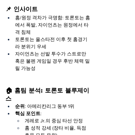
📌 인사이트
홈/원정 격차가 극명함: 토론토는 홈
에서 폭발, 자이언츠는 원정에서 타
격 침체
토론토는 올스타전 이후 첫 홈경기
라 분위기 우세
자이언츠는 선발 투수가 스트로만 
혹은 불펜 게임일 경우 후반 체력 밀
릴 가능성
🏠 홈팀 분석: 토론토 블루제이
스
순위
: 아메리칸리그 동부 1위
핵심 포인트
:
게레로 Jr.의 중심 타선 안정
홈 성적 강세 (장타 비율, 득점 