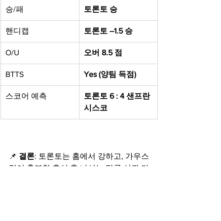
승/패
토론토 승
핸디캡
토론토 –1.5 승
O/U
오버 8.5 점
BTTS
Yes (양팀 득점)
스코어 예측
토론토 6 : 4 샌프란
시스코
📌 
결론
: 토론토는 홈에서 강하고, 가우스
먼이 충분한 휴식 후 나서는 만큼 신뢰 가
능성이 높습니다. 반면 샌프란시스코는 
타격감이 기복 있는 원정 경기이기 때문
에 수세적 흐름이 예상됩니다. 홈 승리 + 
오버 픽 조합이 가장 유망합니다.