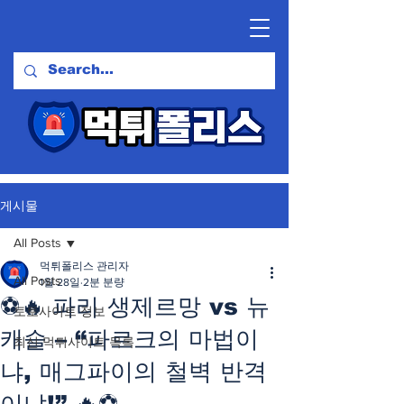
게시물
All Posts
먹튀폴리스 관리자
All Posts
1월 28일
2분 분량
⚽️🔥 파리 생제르망 vs 뉴
토토사이트 정보
캐슬 – “파르크의 마법이
최신 먹튀사이트 목록
냐, 매그파이의 철벽 반격
이냐!” 🔥⚽️