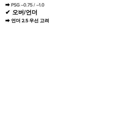
➡ PSG –0.75 / –1.0
✔ 오버/언더
➡ 
언더 2.5 우선 고려
✔ BTTS
➡ 
NO (보수적 접근)
✔ 조합 추천
PSG 승 + 언더 2.5
PSG –0.75
뉴캐슬 팀 득점 언더 1.0
✅ 최종 예측
파리 생제르망 2 – 0 뉴캐슬
📌 가장 안정적인 선택
PSG 승
언더 2.5
뉴캐슬 득점 제한