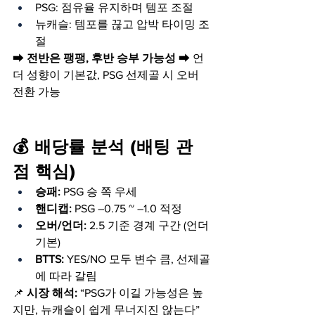
PSG: 점유율 유지하며 템포 조절
뉴캐슬: 템포를 끊고 압박 타이밍 조
절
➡ 
전반은 팽팽, 후반 승부 가능성
 ➡ 언
더 성향이 기본값, PSG 선제골 시 오버 
전환 가능
💰 배당률 분석 (배팅 관
점 핵심)
승패:
 PSG 승 쪽 우세
핸디캡:
 PSG –0.75 ~ –1.0 적정
오버/언더:
 2.5 기준 경계 구간 (언더 
기본)
BTTS:
 YES/NO 모두 변수 큼, 선제골
에 따라 갈림
📌 
시장 해석:
 “PSG가 이길 가능성은 높
지만, 뉴캐슬이 쉽게 무너지진 않는다”