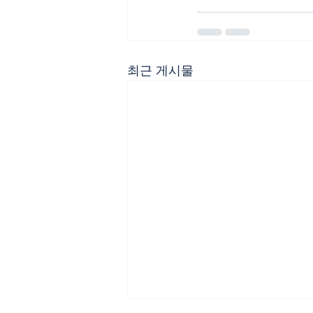
최근 게시물