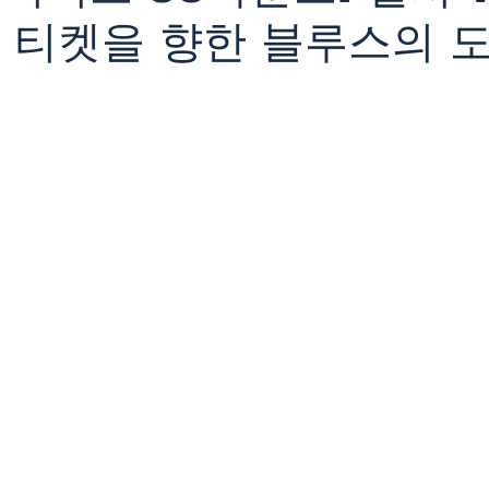
스 티켓을 향한 블루스의 도