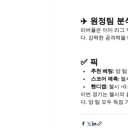
✈️ 원정팀 분
리버풀은 이미 리그 
다. 강력한 공격력을
✅ 픽
추천 베팅:
 양 팀
스코어 예측:
 첼
핸디캡:
 첼시 +0.5
이번 경기는 첼시의
다. 양 팀 모두 득점