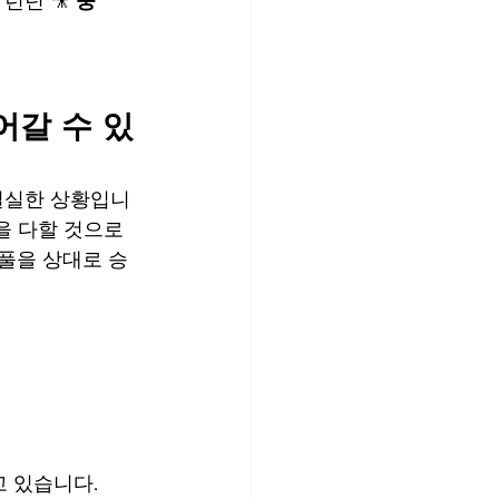
런던 🎥 
중
어갈 수 있
절실한 상황입니
을 다할 것으로 
풀을 상대로 승
고 있습니다.