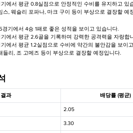
경기에서 평균 0.8실점으로 안정적인 수비를 유지하고 있
임스, 웨슬리 포파나, 마크 구이 등이 부상으로 결장할 예정
 5경기에서 4승 1패로 좋은 성적을 보이고 있습니다.
경기에서 평균 2.6골을 기록하며 강력한 공격력을 자랑합
경기에서 평균 1.2실점으로 수비에 약간의 불안감을 보이고
래들리, 조 고메즈 등이 부상으로 결장할 예정입니다.​
석
결과
배당률 (평균)
2.05
3.30