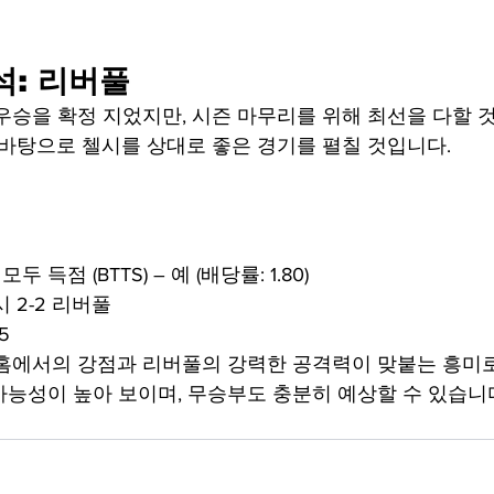
석: 리버풀
우승을 확정 지었지만, 시즌 마무리를 위해 최선을 다할 
 바탕으로 첼시를 상대로 좋은 경기를 펼칠 것입니다.​
 모두 득점 (BTTS) – 예 (배당률: 1.80)
시 2-2 리버풀
​
 홈에서의 강점과 리버풀의 강력한 공격력이 맞붙는 흥미
 가능성이 높아 보이며, 무승부도 충분히 예상할 수 있습니