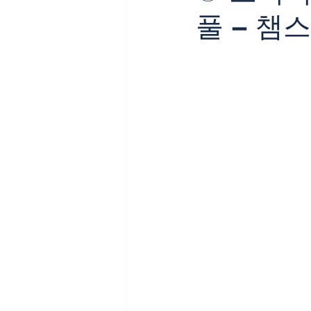
풀 – 챔