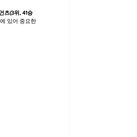
츠(3위, 41승 
에 있어 중요한 