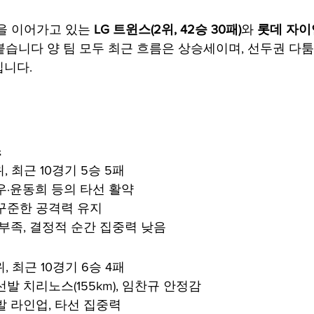
을 이어가고 있는 
LG 트윈스(2위, 42승 30패)
와 
롯데 자이언
붙습니다 양 팀 모두 최근 흐름은 상승세이며, 선두권 다툼
입니다.
츠
위, 최근 10경기 5승 5패
우·윤동희 등의 타선 활약
꾸준한 공격력 유지
 부족, 결정적 순간 집중력 낮음
위, 최근 10경기 6승 4패
선발 치리노스(155km), 임찬규 안정감
발 라인업, 타선 집중력