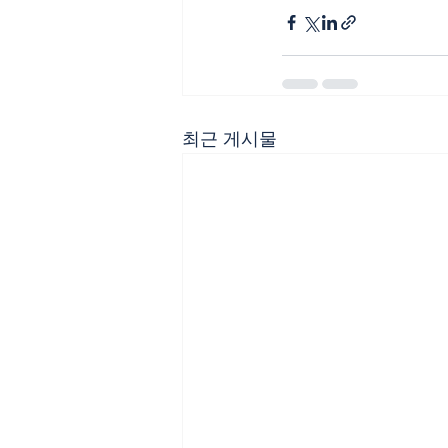
최근 게시물