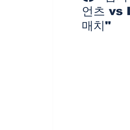
언츠 vs 
매치"