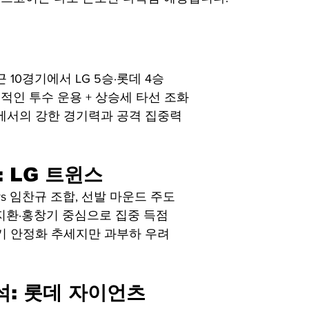
근 10경기에서 LG 5승·롯데 4승
정적인 투수 운용 + 상승세 타선 조화
에서의 강한 경기력과 공격 집중력
: LG 트윈스
vs 임찬규 조합, 선발 마운드 주도
지환·홍창기 중심으로 집중 득점
기 안정화 추세지만 과부하 우려
분석: 롯데 자이언츠