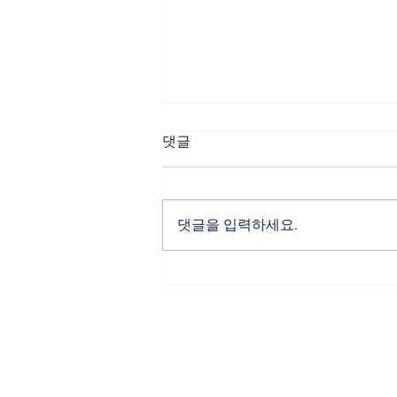
댓글
댓글을 입력하세요.
🏀🔥 “젊은 디트로이트 vs 경
험의 레이커스” 흐름 싸움의
승자는? 🔥🏀
먹튀폴리스