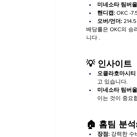
미네소타 팀버울
핸디캡:
 OKC -7.
오버/언더:
 214.
배당률은 OKC의 승
니다 .
💡 인사이트
오클라호마시티 
고 있습니다.
미네소타 팀버울
이는 것이 중요
🏠 홈팀 분
장점:
 강력한 수