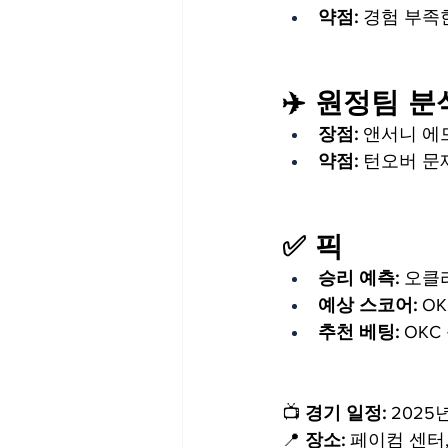
약점:
 경험 부족
✈️ 원정팀 
장점:
 앤서니 에
약점:
 턴오버 문
✅ 픽
승리 예측:
 오클
예상 스코어:
 OK
추천 베팅:
 OKC
📺 
경기 일정:
 2025
📍 
장소:
 페이컴 센터