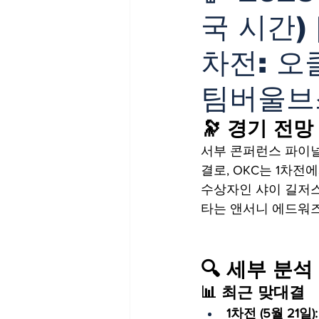
국 시간)
차전: 오
팀버울브
🔭 경기 전망
서부 콘퍼런스 파이널
결로, OKC는 1차전에
수상자인 샤이 길저스
타는 앤서니 에드워즈
🔍 세부 분석
📊 최근 맞대결
1차전 (5월 21일):