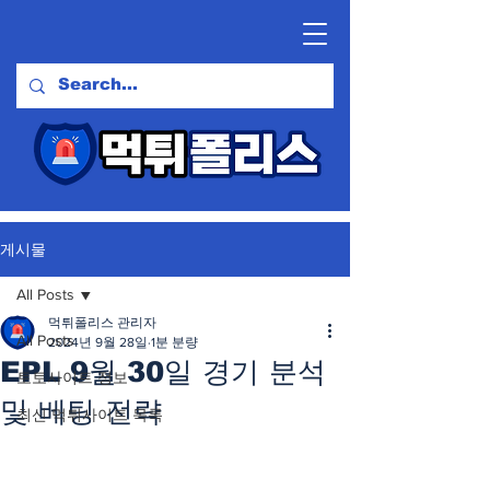
게시물
All Posts
먹튀폴리스 관리자
All Posts
2024년 9월 28일
1분 분량
EPL 9월 30일 경기 분석
토토사이트 정보
및 베팅 전략
최신 먹튀사이트 목록