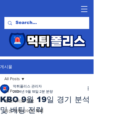
게시물
All Posts
먹튀폴리스 관리자
All Posts
2024년 9월 18일
2분 분량
KBO 9월 19일 경기 분석
토토사이트 정보
및 베팅 전략
최신 먹튀사이트 목록