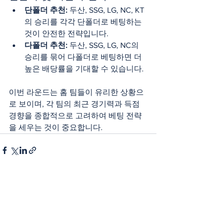
단폴더 추천:
 두산, SSG, LG, NC, KT
의 승리를 각각 단폴더로 베팅하는 
것이 안전한 전략입니다.
다폴더 추천:
 두산, SSG, LG, NC의 
승리를 묶어 다폴더로 베팅하면 더 
높은 배당률을 기대할 수 있습니다.
이번 라운드는 홈 팀들이 유리한 상황으
로 보이며, 각 팀의 최근 경기력과 득점 
경향을 종합적으로 고려하여 베팅 전략
을 세우는 것이 중요합니다.
전체 보기
최근 게시물