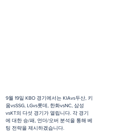
9월 19일 KBO 경기에서는 KIAvs두산, 키
움vsSSG, LGvs롯데, 한화vsNC, 삼성
vsKT의 다섯 경기가 열립니다. 각 경기
에 대한 승/패, 언더/오버 분석을 통해 베
팅 전략을 제시하겠습니다.