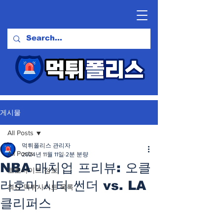
게시물
All Posts
먹튀폴리스 관리자
All Posts
2024년 11월 11일
2분 분량
NBA 매치업 프리뷰: 오클
토토사이트 정보
라호마 시티 썬더 vs. LA
최신 먹튀사이트 목록
클리퍼스